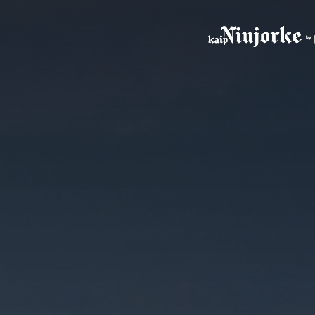
Rinktis
Apie Projektą
Privalumai
Galerija
Vieta
DUK
Naujienos
Kūrėjai
CITUS
DNR
Kontaktai