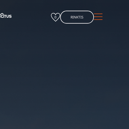
0
RINKTIS
Esamiems klientams