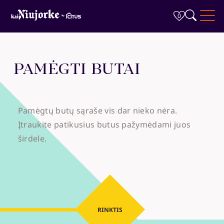
0
PAMĖGTI
BUTAI
Pamėgtų butų sąraše vis dar nieko nėra.
Įtraukite patikusius butus pažymėdami juos
Rinktis
širdele.
Apie Projektą
Privalumai
Galerija
RINKTIS
Vieta