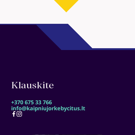
DUK
Naujienos
Kūrėjai
CITUS
DNR
Kontaktai
Esamiems klientams
ATVIRŲ DURŲ DIENOS
Klauskite
+370 675 33 766
info@kaipniujorkebycitus.lt